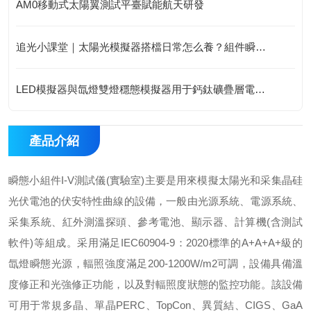
AM0移動式太陽翼測試平臺賦能航天研發
追光小課堂｜太陽光模擬器搭檔日常怎么養？組件瞬態I-V測試儀保養指南
LED模擬器與氙燈雙燈穩態模擬器用于鈣鈦礦疊層電池測試的深度對比分析
產品介紹
瞬態小組件I-V測試儀(實驗室)主要是用來模擬太陽光和采集晶硅
光伏電池的伏安特性曲線的設備，一般由光源系統、電源系統、
采集系統、紅外測溫探頭、參考電池、顯示器、計算機(含測試
軟件)等組成。采用滿足IEC60904-9：2020標準的A+A+A+級的
氙燈瞬態光源，輻照強度滿足200-1200W/m2可調，設備具備溫
度修正和光強修正功能，以及對輻照度狀態的監控功能。該設備
可用于常規多晶、單晶PERC、TopCon、異質結、CIGS、GaA