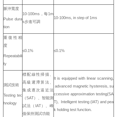
脈沖寬度
10-100ms，每1m
10-100ms, in step of 1ms
Pulse dura
s步進可調
tion
重復性精
度
≤0.1%
≤0.1%
Repeatabili
ty
標配線性掃描、
It is equipped with linear scanning,
高級遲滯算法、
測試技術
advanced magnetic hysteresis, su
集成逐次逼近法
ccessive approximation testing(SA
Testing tec
（SAT）、智能測
T), Intelligent testing (IAT) and pea
hnology
試法（IAT）、峰
k holding test function.
值保持測試功能