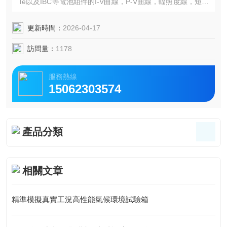
Te以及IBC等電池組件的I-V曲線，P-V曲線，輻照度線，短路
電流，開路電壓，峰值功率，峰值功率點電壓、電流，填充
因子，轉換效率，串聯電阻，并聯電阻等參數的測量。
更新時間：
2026-04-17
訪問量：
1178
服務熱線
15062303574
產品分類
相關文章
精準模擬真實工況高性能氣候環境試驗箱