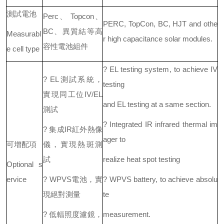
測試電池
Perc、 Topcon、
PERC, TopCon, BC, HJT and othe
BC、異質結等高
Measurabl
r high capacitance solar modules.
容性電池組件
e cell type
? EL testing system, to achieve IV
? EL測試系統，
testing
實現同工位IV/EL
and EL testing at a same section.
測試
? Integrated IR infrared thermal im
? 集成IR紅外熱像
ager to
可增配項
儀，實現熱斑測
試
realize heat spot testing
Optional s
ervice
? WPVS電池，實
? WPVS battery, to achieve absolu
現絕對測量
te
? 低輻照度濾鏡，
measurement.