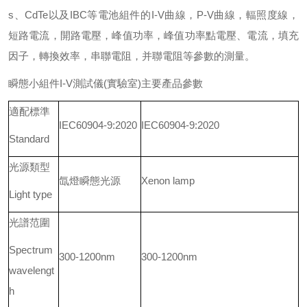
s、CdTe以及IBC等電池組件的I-V曲線，P-V曲線，輻照度線，
短路電流，開路電壓，峰值功率，峰值功率點電壓、電流，填充
因子，轉換效率，串聯電阻，并聯電阻等參數的測量。
瞬態小組件I-V測試儀(實驗室)主要產品參數
適配標準
IEC60904-9:2020
IEC60904-9:2020
Standard
光源類型
氙燈瞬態光源
Xenon lamp
Light type
光譜范圍
Spectrum
300-1200nm
300-1200nm
wavelengt
h