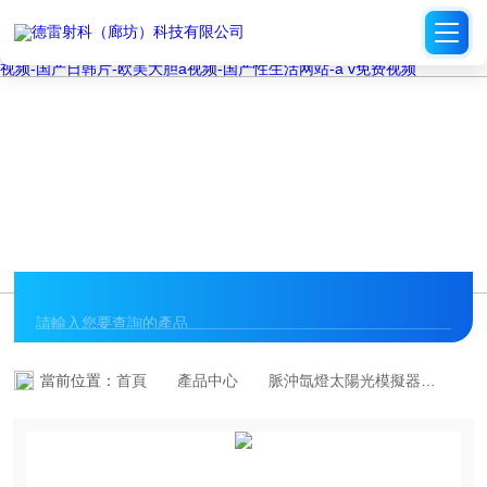
久久精品中文字幕-亚洲电影在线观看-欧美a∨-国产乱妇4p交换乱免费视
频-五月婷婷丁香网-亚洲av无码国产综合专区-日韩a∨-五月激情天-草民
午夜理伦三级-亚洲午夜在线视频-18禁一区二区-中文字幕第一页av-欧美
三级一区二区-欧美一区二区三区久久-欧美大黑bbbbbbbbb在线-91日批
视频-国产日韩片-欧美大胆a视频-国产性生活网站-a v免费视频
PRODUCT CENTER
產品中心
當前位置：
首頁
產品中心
脈沖氙燈太陽光模擬器
小幅