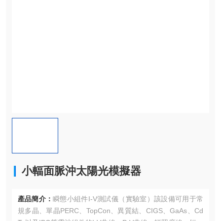
小輻面脈沖太陽光模擬器
產品簡介：
瞬態小組件I-V測試儀（實驗室）該設備可用于常
規多晶、單晶PERC、TopCon、異質結、CIGS、GaAs、Cd