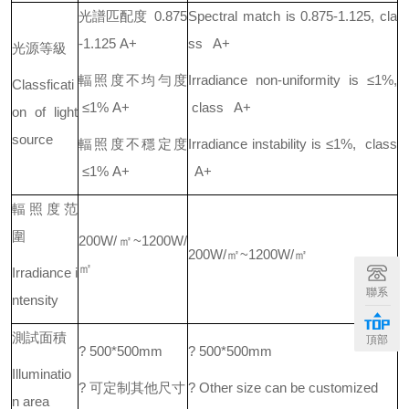
光譜匹配度 0.875
Spectral match is 0.875-1.125, cla
-1.125 A+
ss A+
光源等級
輻照度不均勻度
Irradiance non-uniformity is ≤1%,
Classficati
≤1% A+
class A+
on of light
source
輻照度不穩定度
Irradiance instability is ≤1%, class
≤1% A+
A+
輻照度范
圍
200W/㎡~1200W/
200W/㎡~1200W/㎡
㎡
Irradiance i
聯系
ntensity
測試面積
頂部
? 500*500mm
? 500*500mm
Illuminatio
? 可定制其他尺寸
? Other size can be customized
n area