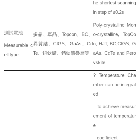
he shortest scanning
in step of ≤0.2s
Poly-crystalline, Mon
測試電池
多晶、單晶、Topcon、BC、
o-crystalline, TopCo
異質結、CIGS、GaAs、Cd
n, HJT, BC,CIGS, G
Measurable c
Te、鈣鈦礦、鈣鈦礦疊層等
aAs, CdTe and Pero
ell type
vskite
? Temperature Cha
mber can be integrat
ed
to achieve measur
ement of temperatur
e
coefficient