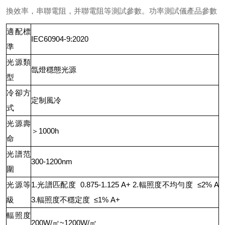
換效率，串聯電阻，并聯電阻等測試參數。
功率測試儀產品參數
適配標
IEC60904-9:2020
準
光源類
氙燈穩態光源
型
冷卻方
定制風冷
式
光源壽
＞1000h
命
光譜范
300-1200nm
圍
光源等
1.光譜匹配度
0.875-1.125
A+
2.輻照度不均勻度
≤2%
A
級
3.輻照度不穩定度
≤1%
A+
輻照度
200W/㎡~1200W/㎡