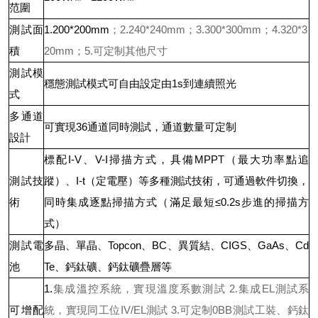
范圍
；
2.240*240mm
；
3.300*300mm
；
4.320*3
測試面
1.200*200mm
20mm
；
5.
可定制其他尺寸
積
測試模
穩態測試模式可自由設定由1s到連續照光
式
多通道
可實現36通道同時測試，通道數量可定制
設計
標配I-V、V-I掃描方式，具備MPPT（最大功率點追
測試技
蹤）、I-t（定電壓）等多種測試技術，可通過軟件切換，
術
同時集成逐點掃描方式（滿足最短≤0.2s步進的掃描方
式）
測試電
多晶、單晶、Topcon、BC、異質結、CIGS、GaAs、Cd
池
Te、鈣鈦礦、鈣鈦礦疊層等
集成溫控系統，實現溫度系數測試
2.
集成
EL
測試系
1.
統，實現同工位
IV/EL
測試
3.
可定制
0BB
測試工裝、鈣鈦
可增配