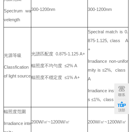
300-1200nm
300-1200nm
Spectrum wa
velength
Spectral match is 0.
875-1.125, class A
+
光譜匹配度 0.875-1.125 A+
光源等級
Irradiance non-unifor
輻照度不均勻度 ≤2% A
Classfication
mity is ≤2%, class
of light source
輻照度不穩定度 ≤1% A+
A
Irradiance instability i
聯系
s ≤1%, class A+
頂部
輻照度范圍
200W/㎡~1200W/㎡
200W/㎡~1200W/㎡
Irradiance inte