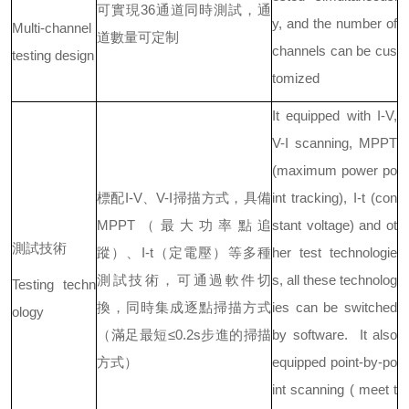
可實現36通道同時測試，通
y, and the number of
Multi-channel
道數量可定制
channels can be cus
testing design
tomized
It equipped with I-V,
V-I scanning, MPPT
(maximum power po
標配I-V、V-I掃描方式，具備
int tracking), I-t (con
MPPT（最大功率點追
stant voltage) and ot
測試技術
蹤）、I-t（定電壓）等多種
her test technologie
測試技術，可通過軟件切
s, all these technolog
Testing techn
換，同時集成逐點掃描方式
ies can be switched
ology
（滿足最短≤0.2s步進的掃描
by software. It also
方式）
equipped point-by-po
int scanning ( meet t