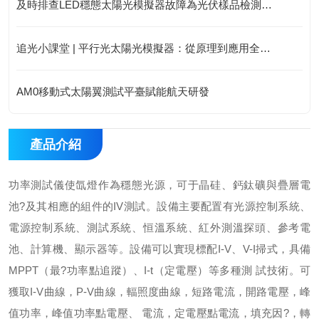
及時排查LED穩態太陽光模擬器故障為光伏樣品檢測提供穩定光源條件
追光小課堂 | 平行光太陽光模擬器：從原理到應用全攻略
AM0移動式太陽翼測試平臺賦能航天研發
產品介紹
功率測試儀使氙燈作為穩態光源，可于晶硅、鈣鈦礦與疊層電
池?及其相應的組件的IV測試。設備主要配置有光源控制系統、
電源控制系統、測試系統、恒溫系統、紅外測溫探頭、參考電
池、計算機、顯示器等。
設備可以實現標配I-V、V-I掃式，具備
MPPT（最?功率點追蹤）、I-t（定電壓）等多種測 試技術。可
獲取I-V曲線，P-V曲線，輻照度曲線，短路電流，開路電壓，峰
值功率，峰值功率點電壓、 電流，定電壓點電流，填充因?，轉