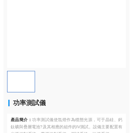
功率測試儀
產品簡介：
功率測試儀使氙燈作為穩態光源，可于晶硅、鈣
鈦礦與疊層電池?及其相應的組件的IV測試。設備主要配置有