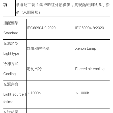
礦適配工裝
4.
集成
IR
紅外熱像儀，實現熱斑測試
5.
手套
項
箱（米開羅那）
適配標準
IEC60904-9:2020
IEC60904-9:2020
Standard
光源類型
氙燈穩態光源
Xenon Lamp
Light type
冷卻方式
定制風冷
Forced air cooling
Cooling
光源壽命
＞1000h
＞1000h
Light source li
fetime
光譜范圍