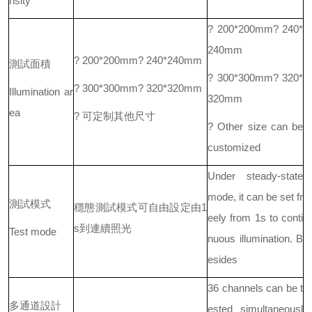
nsity
? 200*200mm? 240*
240mm
? 200*200mm? 240*240mm
測試面積
? 300*300mm? 320*
? 300*300mm? 320*320mm
Illumination ar
320mm
ea
? 可定制其他尺寸
? Other size can be
customized
Under steady-state
mode, it can be set fr
測試模式
穩態測試模式可自由設定由1
eely from 1s to conti
s到連續照光
Test mode
nuous illumination. B
esides
36 channels can be t
多通道設計
ested simultaneousl