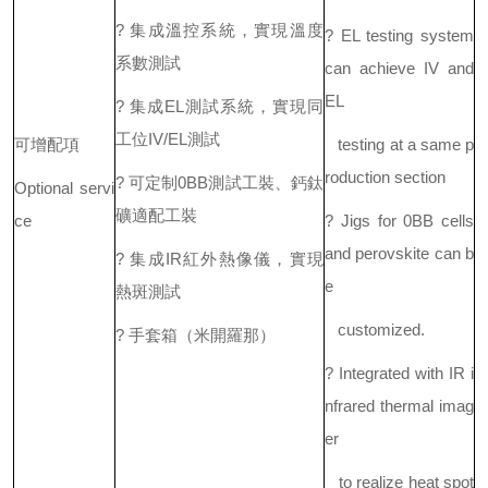
? 集成溫控系統，實現溫度
? EL testing system
系數測試
can achieve IV and
EL
? 集成EL測試系統，實現同
工位IV/EL測試
可增配項
testing at a same p
roduction section
? 可定制0BB測試工裝、鈣鈦
Optional servi
礦適配工裝
ce
? Jigs for 0BB cells
and perovskite can b
? 集成IR紅外熱像儀，實現
e
熱斑測試
customized.
? 手套箱（米開羅那）
? Integrated with IR i
nfrared thermal imag
er
to realize heat spot