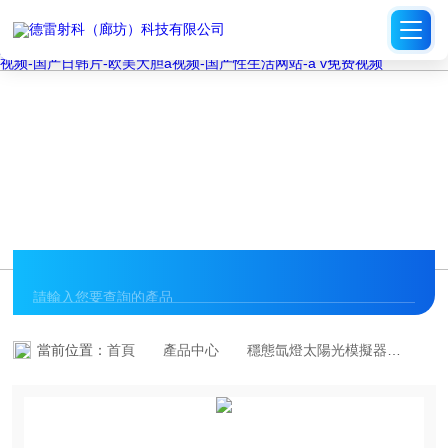
久久精品中文字幕-亚洲电影在线观看-欧美a∨-国产乱妇4p交换乱免费视
频-五月婷婷丁香网-亚洲av无码国产综合专区-日韩a∨-五月激情天-草民
午夜理伦三级-亚洲午夜在线视频-18禁一区二区-中文字幕第一页av-欧美
三级一区二区-欧美一区二区三区久久-欧美大黑bbbbbbbbb在线-91日批
视频-国产日韩片-欧美大胆a视频-国产性生活网站-a v免费视频
PRODUCT CENTER
產品中心
當前位置：
首頁
產品中心
穩態氙燈太陽光模擬器
手套